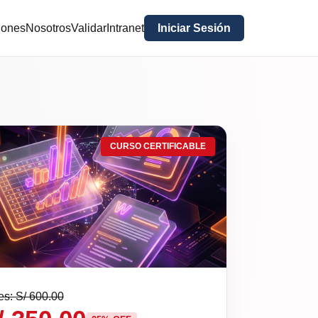
iones
Nosotros
Validar
Intranet
Iniciar Sesión
CURSO CERTIFICABLE
es: S/ 600.00