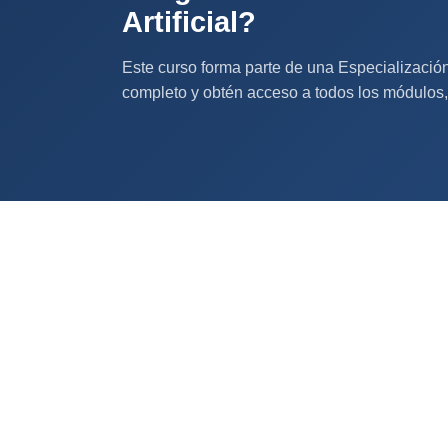
Artificial?
Este curso forma parte de una Especialización
completo y obtén acceso a todos los módulos, t