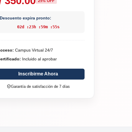
/ 350.00
25% OFF
Descuento expira pronto:
02
d :
23
h :
59
m :
54
s
cceso:
Campus Virtual 24/7
ertificado:
Incluido al aprobar
Inscribirme Ahora
Garantía de satisfacción de 7 días