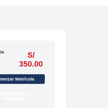
ÓN
S/
S/
600
350.00
enzar Matrícula
nscribirme por
WhatsApp