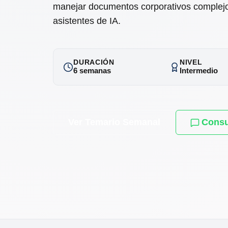
manejar documentos corporativos complej
asistentes de IA.
DURACIÓN
NIVEL
6 semanas
Intermedio
Ver Temario Semanal
Consu