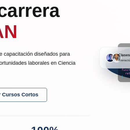
carrera
AN
// C
cons
de capacitación diseñados para
Clases
nom
habi
Interact
portunidades laborales en Ciencia
cer
};
func
re
}
r Cursos Cortos