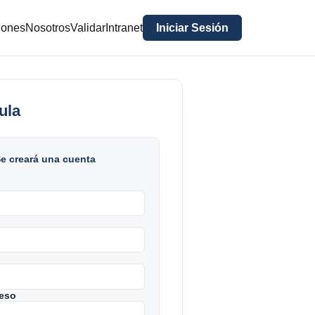
iones
Nosotros
Validar
Intranet
Iniciar Sesión
ula
 creará una cuenta
eso