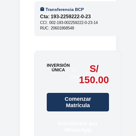
🏦 Transferencia BCP
Cta: 193-2259222-0-23
CCI: 002-193-002259222-0-23-14
RUC: 20601868548
INVERSIÓN
S/
S/
ÚNICA
600
150.00
Comenzar
Matrícula
Inscribirme por
WhatsApp