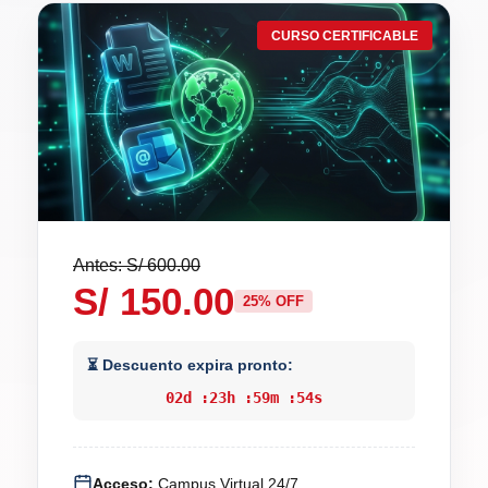
CURSO CERTIFICABLE
Antes: S/ 600.00
S/ 150.00
25% OFF
⏳ Descuento expira pronto:
02
d :
23
h :
59
m :
53
s
Acceso:
Campus Virtual 24/7